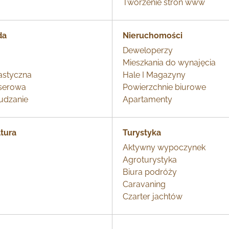
Tworzenie stron www
da
Nieruchomości
Deweloperzy
Mieszkania do wynajęcia
lastyczna
Hale I Magazyny
aserowa
Powierzchnie biurowe
hudzanie
Apartamenty
ltura
Turystyka
Aktywny wypoczynek
Agroturystyka
Biura podróży
Caravaning
Czarter jachtów