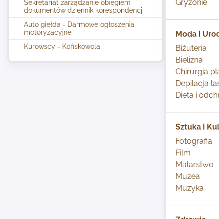
Gryzonie
Sekretariat zarządzanie obiegiem
dokumentów dziennik korespondencji
Auto giełda - Darmowe ogłoszenia
motoryzacyjne
Moda i Uro
Kurowscy - Końskowola
Biżuteria
Bielizna
Chirurgia p
Depilacja l
Dieta i odc
Sztuka i Ku
Fotografia
Film
Malarstwo
Muzea
Muzyka