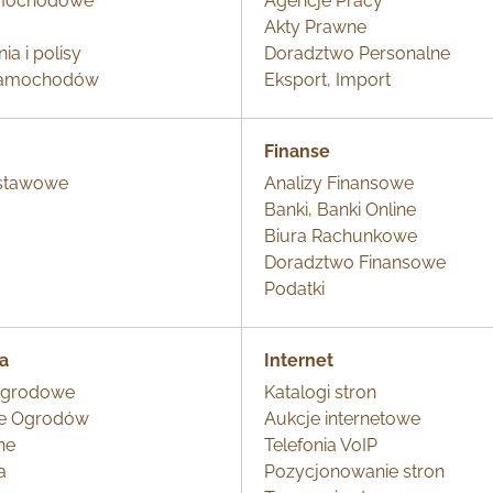
amochodowe
Agencje Pracy
Akty Prawne
a i polisy
Doradztwo Personalne
samochodów
Eksport, Import
Finanse
stawowe
Analizy Finansowe
Banki, Banki Online
Biura Rachunkowe
Doradztwo Finansowe
a
Podatki
na
Internet
Ogrodowe
Katalogi stron
ie Ogrodów
Aukcje internetowe
ne
Telefonia VoIP
a
Pozycjonowanie stron