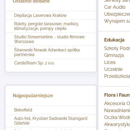
Serwisy s
Ostatnio dodane
Car Audio
Ubezpieczeni
Depilacja Laserowa Kraków
Wynajem 
Rolety, pergole tarasowe, markizy,
klimatyzacje, pompy ciepła
Studio Streamonline - studio filmowe
Edukacja
Warszawa
Szkoły Pod
Śliwowski Nowak Adwokaci spółka
partnerska
Gimnazja
Licea
CardioTeam Sp. z o.o.
Uczelnie
Przedszkol
Flora i Fau
Najpopularniejsze
Akcesoria 
Bebefield
Nawadnian
Oczka Wod
Auto-hol, Krystian Sadowski Starogard
Gdański
Akwarystyk