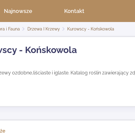
Najnowsze
Kontakt
ora i Fauna
Drzewa I Krzewy
Kurowscy - Końskowola
scy - Końskowola
zewy ozdobne,liściaste i iglaste. Katalog roślin zawierający zd
kże