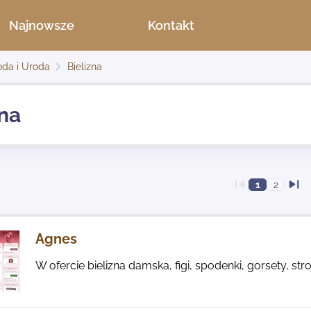
Najnowsze
Kontakt
da i Uroda
Bielizna
zna
1
2
Agnes
W ofercie bielizna damska, figi, spodenki, gorsety, str