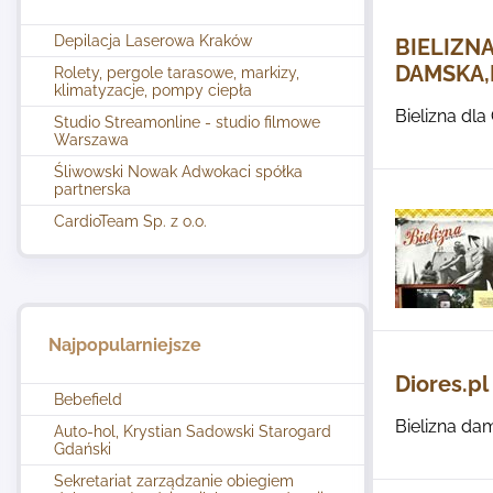
Depilacja Laserowa Kraków
BIELIZNA
DAMSKA,
Rolety, pergole tarasowe, markizy,
klimatyzacje, pompy ciepła
Bielizna dla
Studio Streamonline - studio filmowe
Warszawa
Śliwowski Nowak Adwokaci spółka
partnerska
CardioTeam Sp. z o.o.
Najpopularniejsze
Diores.pl
Bebefield
Bielizna dam
Auto-hol, Krystian Sadowski Starogard
Gdański
Sekretariat zarządzanie obiegiem