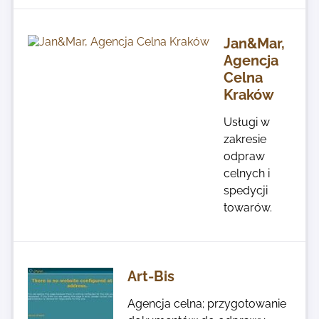
Jan&Mar,
Agencja
Celna
Kraków
Usługi w
zakresie
odpraw
celnych i
spedycji
towarów.
Art-Bis
Agencja celna; przygotowanie