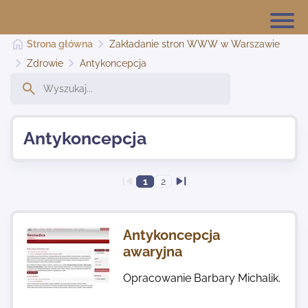
Strona główna
Zakładanie stron WWW w Warszawie
Zdrowie
Antykoncepcja
Strona główna
Antykoncepcja
Dodaj stronę
1
2
Najnowsze
Antykoncepcja
Kontakt
awaryjna
Opracowanie Barbary Michalik.