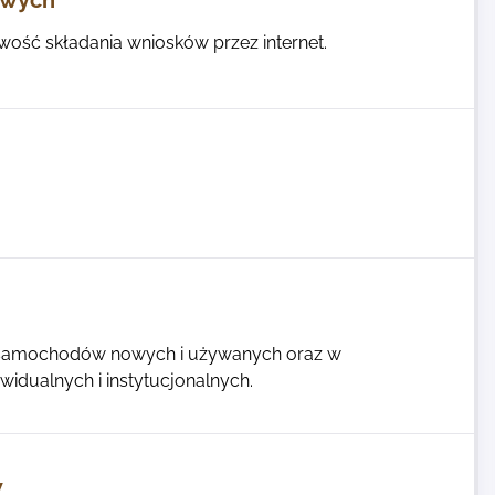
owych
ość składania wniosków przez internet.
j samochodów nowych i używanych oraz w
idualnych i instytucjonalnych.
w