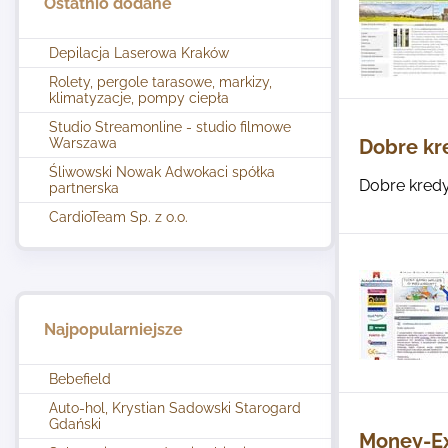
Ostatnio dodane
Depilacja Laserowa Kraków
Rolety, pergole tarasowe, markizy,
klimatyzacje, pompy ciepła
Studio Streamonline - studio filmowe
Warszawa
Dobre kr
Śliwowski Nowak Adwokaci spółka
Dobre kredy
partnerska
CardioTeam Sp. z o.o.
Najpopularniejsze
Bebefield
Auto-hol, Krystian Sadowski Starogard
Gdański
Money-Exp