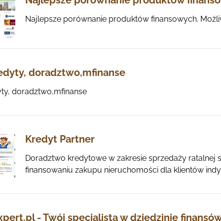
Najlepsze porównanie produktów finans
Najlepsze porównanie produktów finansowych. Możliw
edyty, doradztwo,mfinanse
ty, doradztwo,mfinanse
Kredyt Partner
Doradztwo kredytowe w zakresie sprzedaży ratalne
finansowaniu zakupu nieruchomości dla klientów indyw
ert.pl - Twój specjalista w dziedzinie finansó