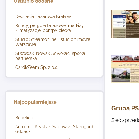
Ostatnio dodane
Depilacja Laserowa Kraków
Rolety, pergole tarasowe, markizy,
klimatyzacje, pompy ciepła
Studio Streamonline - studio filmowe
Warszawa
Śliwowski Nowak Adwokaci spółka
partnerska
CardioTeam Sp. z o.o.
Najpopularniejsze
Grupa PS
Bebefield
Sieć sprzed
Auto-hol, Krystian Sadowski Starogard
Gdański