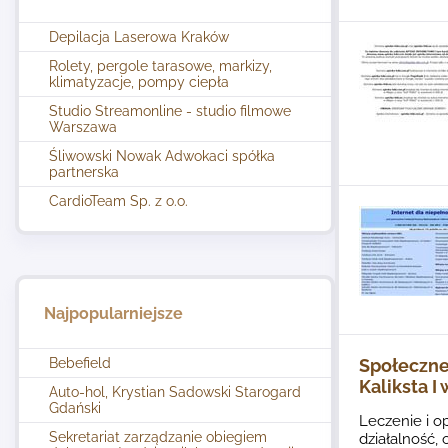
Depilacja Laserowa Kraków
Rolety, pergole tarasowe, markizy,
klimatyzacje, pompy ciepła
Studio Streamonline - studio filmowe
Warszawa
Śliwowski Nowak Adwokaci spółka
partnerska
CardioTeam Sp. z o.o.
Najpopularniejsze
Bebefield
Społeczne
Kaliksta I
Auto-hol, Krystian Sadowski Starogard
Gdański
Leczenie i o
Sekretariat zarządzanie obiegiem
działalność, 